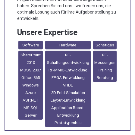
haben. Sprechen Sie mit uns - wir freuen uns, die
optimale Lösung auch für Ihre Aufgabenstellung zu
entwickeln.
Unsere Expertise
Software
Hardware
Sonstiges
SharePoint
RF-
RF-
2010
Schaltungsentwicklung
Messungen
MOSS 2007
RF-MMIC-Entwicklung
Training
Office 365
FPGA-Entwicklung
Beratung
Windows
VHDL
Azure
3D Feld-Simulation
ASP.NET
Layout-Entwicklung
MS SQL
Application Board-
Server
Entwicklung
Prototypenbau